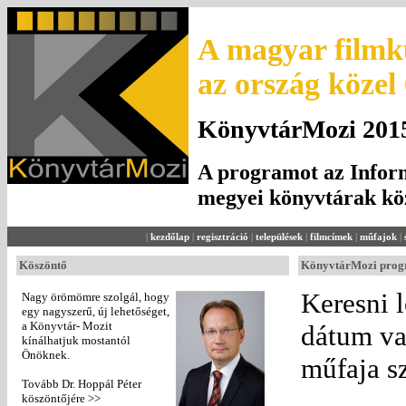
A magyar filmku
az ország közel
KönyvtárMozi 2015.
A programot az Inform
megyei könyvtárak k
|
kezdőlap
|
regisztráció
|
települések
|
filmcímek
|
műfajok
|
Köszöntő
KönyvtárMozi pro
Keresni l
Nagy örömömre szolgál, hogy
egy nagyszerű, új lehetőséget,
a Könyvtár- Mozit
dátum va
kínálhatjuk mostantól
Önöknek.
műfaja sz
Tovább Dr. Hoppál Péter
köszöntőjére >>