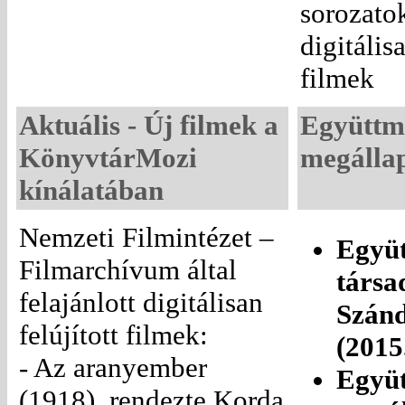
sorozato
digitálisa
filmek
Aktuális - Új filmek a
Együttm
KönyvtárMozi
megálla
kínálatában
Nemzeti Filmintézet –
Együt
Filmarchívum által
társa
felajánlott digitálisan
Szánd
felújított filmek:
(2015
- Az aranyember
Együ
(1918), rendezte Korda