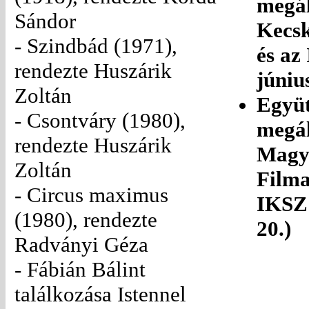
megál
Sándor
Kecsk
- Szindbád (1971),
és az
rendezte Huszárik
júniu
Zoltán
Együ
- Csontváry (1980),
megál
rendezte Huszárik
Magy
Zoltán
Filma
- Circus maximus
IKSZ 
(1980), rendezte
20.)
Radványi Géza
- Fábián Bálint
találkozása Istennel