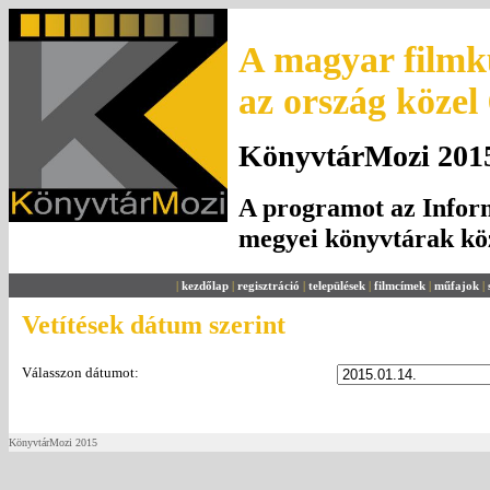
A magyar filmku
az ország közel
KönyvtárMozi 2015.
A programot az Inform
megyei könyvtárak k
|
kezdőlap
|
regisztráció
|
települések
|
filmcímek
|
műfajok
|
Vetítések dátum szerint
Válasszon dátumot:
KönyvtárMozi 2015