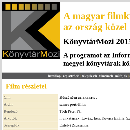
A magyar filmku
az ország közel
KönyvtárMozi 2015.
A programot az Inform
megyei könyvtárak k
|
kezdőlap
|
regisztráció
|
települések
|
filmcímek
|
műfajok
|
Film részletei
Cím
Köszönöm az akaratot
Alcím
színes portréfilm
Rendező
Tóth Péter Pál
Alkotók
munkatársak: Lovász Irén, Kovács Emília, Sza
Szereplők
Erdélyi Zsuzsanna