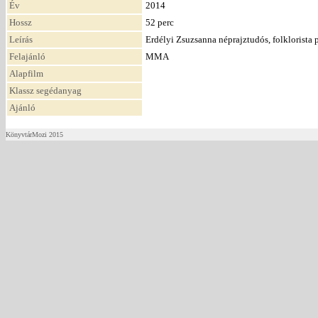
Év
2014
Hossz
52 perc
Leírás
Erdélyi Zsuzsanna néprajztudós, folklorista p
Felajánló
MMA
Alapfilm
Klassz segédanyag
Ajánló
KönyvtárMozi 2015