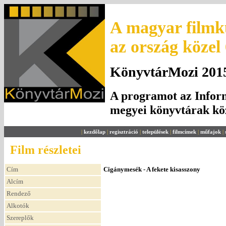
A magyar filmku
az ország közel
KönyvtárMozi 2015.
A programot az Inform
megyei könyvtárak k
|
kezdőlap
|
regisztráció
|
települések
|
filmcímek
|
műfajok
|
Film részletei
Cím
Cigánymesék - A fekete kisasszony
Alcím
Rendező
Alkotók
Szereplők