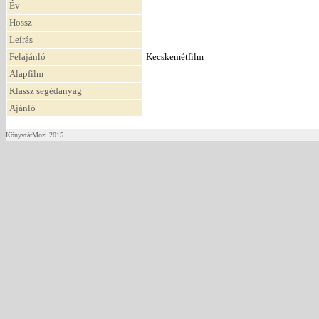
Év
Hossz
Leírás
Felajánló
Kecskemétfilm
Alapfilm
Klassz segédanyag
Ajánló
KönyvtárMozi 2015