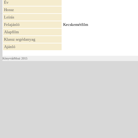
Év
Hossz
Leírás
Felajánló
Kecskemétfilm
Alapfilm
Klassz segédanyag
Ajánló
KönyvtárMozi 2015