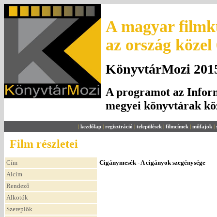
A magyar filmku
az ország közel
KönyvtárMozi 2015.
A programot az Inform
megyei könyvtárak k
|
kezdőlap
|
regisztráció
|
települések
|
filmcímek
|
műfajok
|
Film részletei
Cím
Cigánymesék - A cigányok szegénysége
Alcím
Rendező
Alkotók
Szereplők