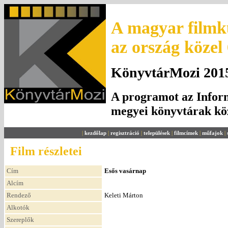
A magyar filmku
az ország közel
KönyvtárMozi 2015.
A programot az Inform
megyei könyvtárak k
|
kezdőlap
|
regisztráció
|
települések
|
filmcímek
|
műfajok
|
Film részletei
Cím
Esős vasárnap
Alcím
Rendező
Keleti Márton
Alkotók
Szereplők