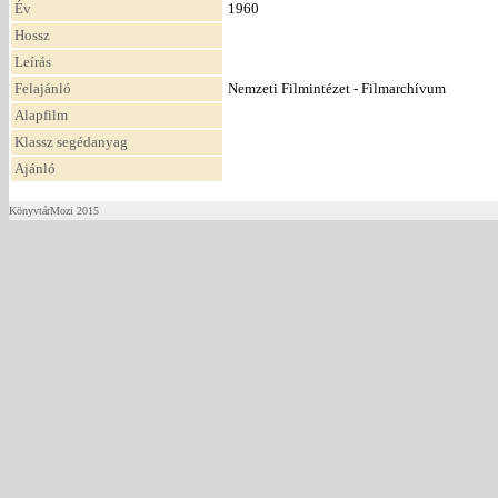
Év
1960
Hossz
Leírás
Felajánló
Nemzeti Filmintézet - Filmarchívum
Alapfilm
Klassz segédanyag
Ajánló
KönyvtárMozi 2015