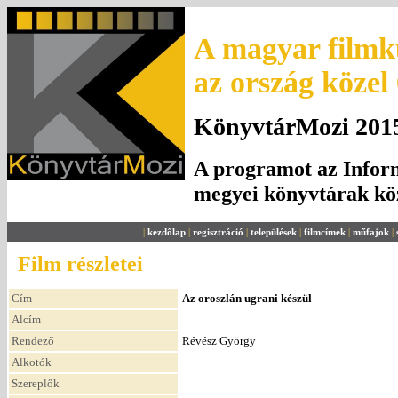
A magyar filmku
az ország közel
KönyvtárMozi 2015.
A programot az Inform
megyei könyvtárak k
|
kezdőlap
|
regisztráció
|
települések
|
filmcímek
|
műfajok
|
Film részletei
Cím
Az oroszlán ugrani készül
Alcím
Rendező
Révész György
Alkotók
Szereplők