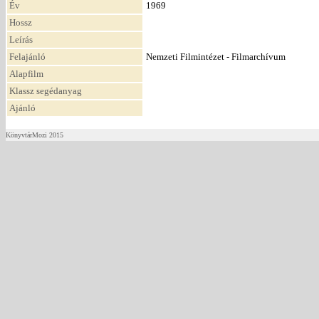
Év
1969
Hossz
Leírás
Felajánló
Nemzeti Filmintézet - Filmarchívum
Alapfilm
Klassz segédanyag
Ajánló
KönyvtárMozi 2015