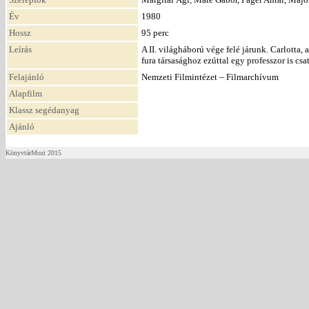
Év
1980
Hossz
95 perc
Leírás
A II. világháború vége felé járunk. Carlotta,
fura társasághoz ezúttal egy professzor is csa
Felajánló
Nemzeti Filmintézet – Filmarchívum
Alapfilm
Klassz segédanyag
Ajánló
KönyvtárMozi 2015