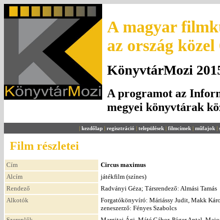
A magyar filmku
az ország közel
KönyvtárMozi 2015.
A programot az Inform
megyei könyvtárak k
|
kezdőlap
|
regisztráció
|
települések
|
filmcímek
|
műfajok
|
Film részletei
Cím
Circus maximus
Alcím
játékfilm (színes)
Rendező
Radványi Géza; Társrendező: Almási Tamás
Alkotók
Forgatókönyvíró: Máriássy Judit, Makk Károl
zeneszerző: Fényes Szabolcs
Szereplők
Margitai Ági, Máté Gábor, Páger Antal, Majo