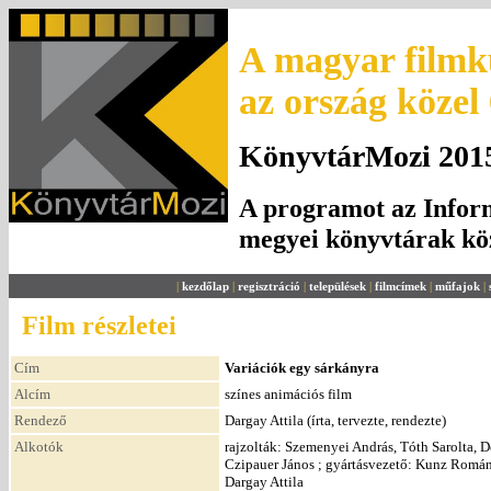
A magyar filmku
az ország közel
KönyvtárMozi 2015.
A programot az Inform
megyei könyvtárak k
|
kezdőlap
|
regisztráció
|
települések
|
filmcímek
|
műfajok
|
Film részletei
Cím
Variációk egy sárkányra
Alcím
színes animációs film
Rendező
Dargay Attila (írta, tervezte, rendezte)
Alkotók
rajzolták: Szemenyei András, Tóth Sarolta, 
Czipauer János ; gyártásvezető: Kunz Román ;
Dargay Attila