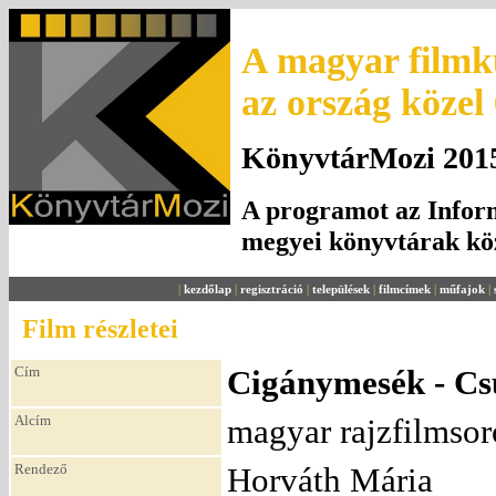
A magyar filmku
az ország közel
KönyvtárMozi 2015.
A programot az Inform
megyei könyvtárak k
|
kezdőlap
|
regisztráció
|
települések
|
filmcímek
|
műfajok
|
Film részletei
Cím
Cigánymesék - C
Alcím
magyar rajzfilmsor
Rendező
Horváth Mária