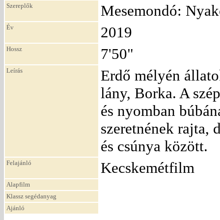
Szereplők
Mesemondó: Nyakó
Év
2019
Hossz
7'50"
Leírás
Erdő mélyén állato
lány, Borka. A szé
és nyomban búbánat
szeretnének rajta,
és csúnya között.
Felajánló
Kecskemétfilm
Alapfilm
Klassz segédanyag
Ajánló