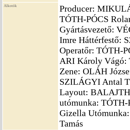
Alkotók
Producer: MIKULÁ
TÓTH-PÓCS Rolan
Gyártásvezető: 
Imre Háttérfestő
Operatőr: TÓTH-P
ARI Károly Vágó
Zene: OLÁH József
SZILÁGYI Antal T
Layout: BALAJTHY 
utómunka: TÓTH-
Gizella Utómunk
Tamás