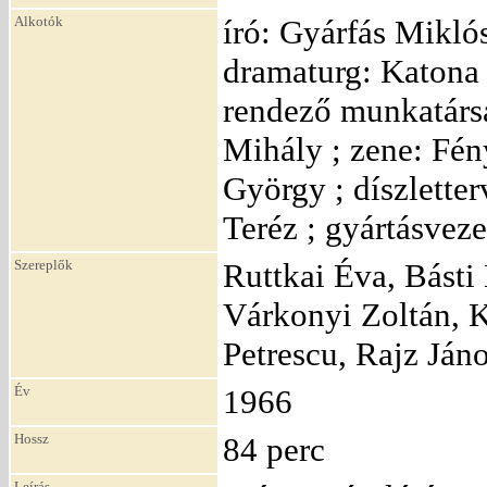
Alkotók
író: Gyárfás Mikló
dramaturg: Katona 
rendező munkatársa
Mihály ; zene: Fén
György ; díszlette
Teréz ; gyártásveze
Szereplők
Ruttkai Éva, Básti
Várkonyi Zoltán, K
Petrescu, Rajz Ján
Év
1966
Hossz
84 perc
Leírás