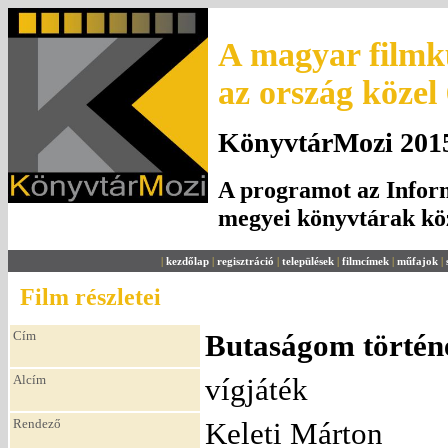
A magyar filmku
az ország közel
KönyvtárMozi 2015.
A programot az Inform
megyei könyvtárak k
|
kezdőlap
|
regisztráció
|
települések
|
filmcímek
|
műfajok
|
Film részletei
Cím
Butaságom történ
Alcím
vígjáték
Rendező
Keleti Márton