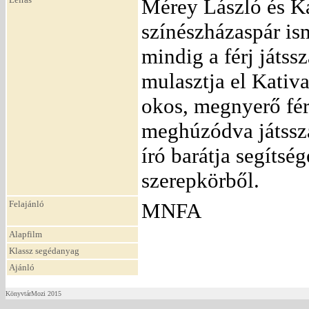
Mérey László és K
színészházaspár ism
mindig a férj játss
mulasztja el Katival
okos, megnyerő férf
meghúzódva játssza
író barátja segítsé
szerepkörből.
Felajánló
MNFA
Alapfilm
Klassz segédanyag
Ajánló
KönyvtárMozi 2015