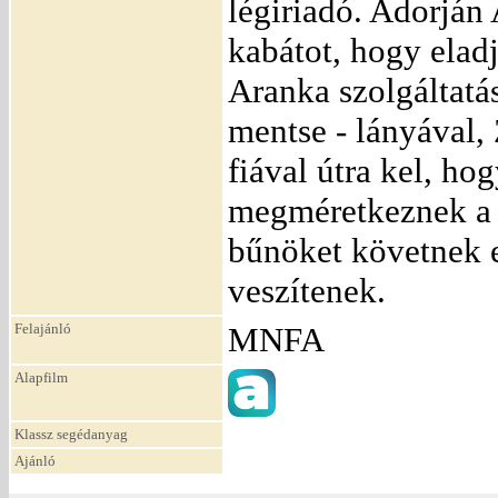
légiriadó. Adorján 
kabátot, hogy elad
Aranka szolgáltatás
mentse - lányával, 
fiával útra kel, ho
megméretkeznek a 
bűnöket követnek e
veszítenek.
Felajánló
MNFA
Alapfilm
Klassz segédanyag
Ajánló