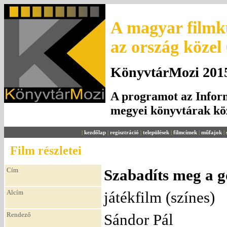
A magyar filmku
az ország közel
KönyvtárMozi 2015.
A programot az Inform
megyei könyvtárak k
|
kezdőlap
|
regisztráció
|
települések
|
filmcímek
|
műfajok
|
Film részletei
Cím
Szabadíts meg a g
Alcím
játékfilm (színes)
Rendező
Sándor Pál