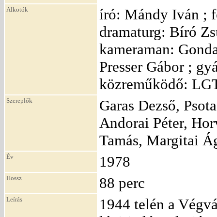
Alkotók
író: Mándy Iván ; 
dramaturg: Bíró Zs
kameraman: Gonda 
Presser Gábor ; gyá
közreműködő: LG
Szereplők
Garas Dezső, Psota
Andorai Péter, Hor
Tamás, Margitai Á
Év
1978
Hossz
88 perc
Leírás
1944 telén a Végvá