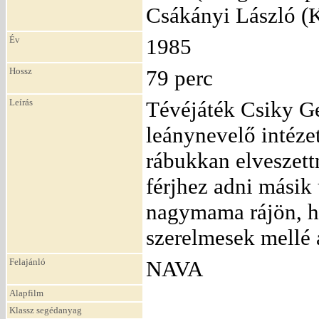
Csákányi László (
Év
1985
Hossz
79 perc
Leírás
Tévéjáték Csiky G
leánynevelő intéze
rábukkan elveszett
férjhez adni másik
nagymama rájön, ho
szerelmesek mellé á
Felajánló
NAVA
Alapfilm
Klassz segédanyag