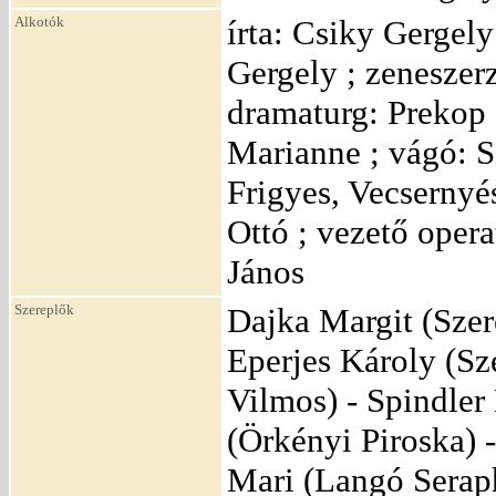
Alkotók
írta: Csiky Gergely
Gergely ; zeneszer
dramaturg: Prekop 
Marianne ; vágó: S
Frigyes, Vecsernyés
Ottó ; vezető opera
János
Szereplők
Dajka Margit (Szer
Eperjes Károly (Sz
Vilmos) - Spindler
(Örkényi Piroska) 
Mari (Langó Seraph