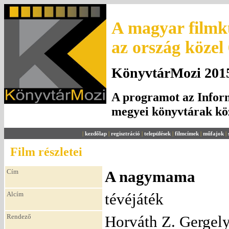
A magyar filmku
az ország közel
KönyvtárMozi 2015.
A programot az Inform
megyei könyvtárak k
|
kezdőlap
|
regisztráció
|
települések
|
filmcímek
|
műfajok
|
Film részletei
Cím
A nagymama
Alcím
tévéjáték
Rendező
Horváth Z. Gergel