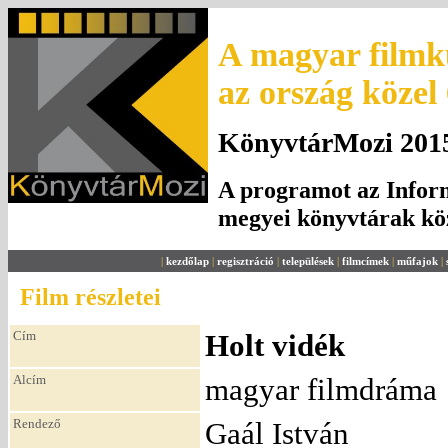
A magyar filmku
az ország közel
KönyvtárMozi 2015.
A programot az Inform
megyei könyvtárak k
|
kezdőlap
|
regisztráció
|
települések
|
filmcímek
|
műfajok
|
Film részletei
Cím
Holt vidék
Alcím
magyar filmdráma
Rendező
Gaál István