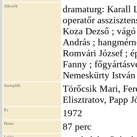
Alkotók
dramaturg: Karall 
operatőr assziszte
Koza Dezső ; vágó 
András ; hangmérnö
Romvári József ; é
Fanny ; főgyártásv
Nemeskürty István 
Szereplők
Törőcsik Mari, Fere
Elisztratov, Papp J
Év
1972
Hossz
87 perc
Leírás