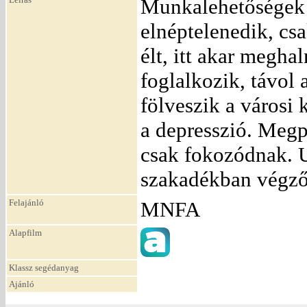
Munkalehetőségek é
elnéptelenedik, csa
élt, itt akar megha
foglalkozik, távol 
fölveszik a városi
a depresszió. Megp
csak fokozódnak. Ut
szakadékban végző
Felajánló
MNFA
Alapfilm
Klassz segédanyag
Ajánló