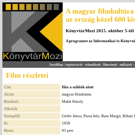
A magyar filmkultúra 
az ország közel 600 ki
KönyvtárMozi 2015. október 5-től
A programot az Informatikai és Könyvt
|
kezdőlap
|
regisztráció
|
települések
|
filmcímek
|
műfajok
|
Film részletei
Cím
Ház a sziklák alatt
Alcím
magyar filmdráma
Rendező
Makk Károly
Alkotók
Szereplők
Görbe János, Psota Irén, Bara Margit, Bihari
Év
1958
Hossz
93 perc