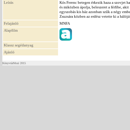
Leírás
Kós Ferenc betegen érkezik haza a szovjet ha
és miközben ápolja, beleszeret a férfibe, aki
egyszobás kis ház azonban szűk a négy ember
Zsuzsára közben az erdész vetette ki a hálójá
Felajánló
MNFA
Alapfilm
Klassz segédanyag
Ajánló
KönyvtárMozi 2015