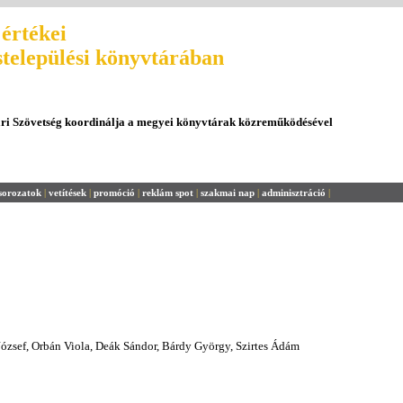
értékei
stelepülési könyvtárában
ári Szövetség koordinálja a megyei könyvtárak közreműködésével
sorozatok
|
vetítések
|
promóció
|
reklám spot
|
szakmai nap
|
adminisztráció
|
 József, Orbán Viola, Deák Sándor, Bárdy György, Szirtes Ádám