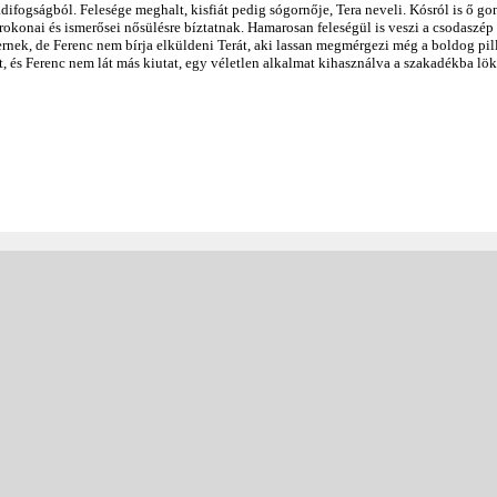
difogságból. Felesége meghalt, kisfiát pedig sógornője, Tera neveli. Kósról is ő g
t rokonai és ismerősei nősülésre bíztatnak. Hamarosan feleségül is veszi a csodaszép
nek, de Ferenc nem bírja elküldeni Terát, aki lassan megmérgezi még a boldog pill
t, és Ferenc nem lát más kiutat, egy véletlen alkalmat kihasználva a szakadékba löki