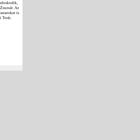
ondoskodik,
 Zsuzsát. Az
anatokat is.
 Terát.