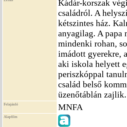
Kádár-korszak végi
családról. A helys
kétszintes ház. Ka
anyagilag. A papa 
mindenki rohan, so
imádott gyerekre, a
aki iskola helyett 
periszkóppal tanul
család belső kommu
üzenőtáblán zajlik.
Felajánló
MNFA
Alapfilm