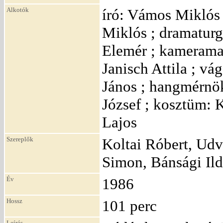
Alkotók
író: Vámos Miklós 
Miklós ; dramaturg
Elemér ; kamerama
Janisch Attila ; v
János ; hangmérnök
József ; kosztüm: 
Lajos
Szereplők
Koltai Róbert, Udv
Simon, Bánsági Ild
Év
1986
Hossz
101 perc
Leírás