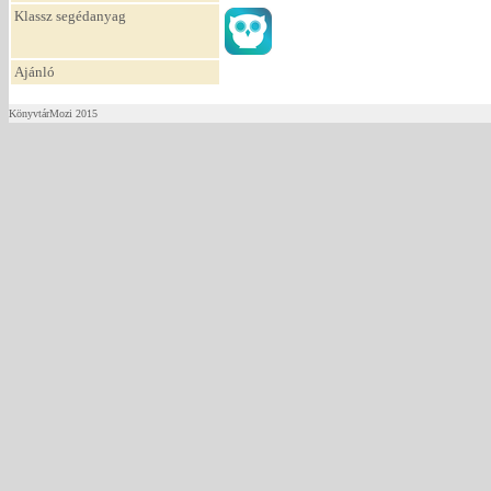
Klassz segédanyag
Ajánló
KönyvtárMozi 2015