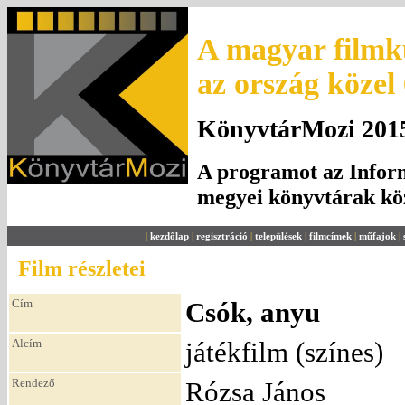
A magyar filmku
az ország közel
KönyvtárMozi 2015.
A programot az Inform
megyei könyvtárak k
|
kezdőlap
|
regisztráció
|
települések
|
filmcímek
|
műfajok
|
Film részletei
Cím
Csók, anyu
Alcím
játékfilm (színes)
Rendező
Rózsa János