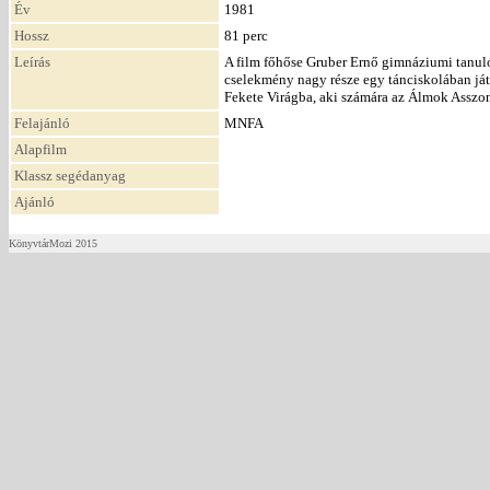
Év
1981
Hossz
81 perc
Leírás
A film főhőse Gruber Ernő gimnáziumi tanuló
cselekmény nagy része egy tánciskolában játs
Fekete Virágba, aki számára az Álmok Asszon
Felajánló
MNFA
Alapfilm
Klassz segédanyag
Ajánló
KönyvtárMozi 2015