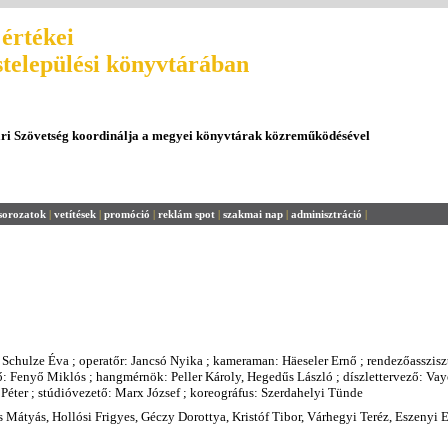
értékei
stelepülési könyvtárában
ári Szövetség koordinálja a megyei könyvtárak közreműködésével
sorozatok
|
vetítések
|
promóció
|
reklám spot
|
szakmai nap
|
adminisztráció
|
 Schulze Éva ; operatőr: Jancsó Nyika ; kameraman: Häeseler Ernő ; rendezőasszisz
ő: Fenyő Miklós ; hangmérnök: Peller Károly, Hegedűs László ; díszlettervező: Vay
Péter ; stúdióvezető: Marx József ; koreográfus: Szerdahelyi Tünde
ics Mátyás, Hollósi Frigyes, Géczy Dorottya, Kristóf Tibor, Várhegyi Teréz, Eszenyi 