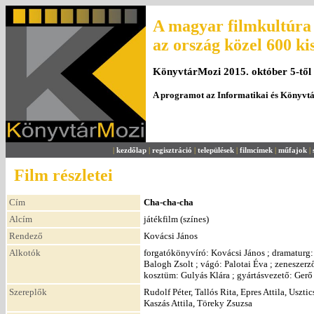
A magyar filmkultúra 
az ország közel 600 ki
KönyvtárMozi 2015. október 5-től
A programot az Informatikai és Könyvt
|
kezdőlap
|
regisztráció
|
települések
|
filmcímek
|
műfajok
|
Film részletei
Cím
Cha-cha-cha
Alcím
játékfilm (színes)
Rendező
Kovácsi János
Alkotók
forgatókönyvíró: Kovácsi János ; dramaturg:
Balogh Zsolt ; vágó: Palotai Éva ; zeneszerz
kosztüm: Gulyás Klára ; gyártásvezető: Gerő 
Szereplők
Rudolf Péter, Tallós Rita, Epres Attila, Uszt
Kaszás Attila, Töreky Zsuzsa