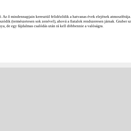
. Az ő mindennapjain keresztül felidéződik a hatvanas évek elejének atmoszférája.
zódik (természetesen sok zenével), ahová a fiatalok rendszeresen járnak. Gruber s
ya, de egy fájdalmas csalódás után rá kell döbbennie a valóságra.