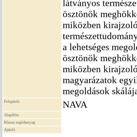
látványos természet
ösztönök meghökke
miközben kirajzoló
természettudományo
a lehetséges megold
ösztönök meghökke
miközben kirajzol
magyarázatok egyik 
megoldások skáláj
Felajánló
NAVA
Alapfilm
Klassz segédanyag
Ajánló