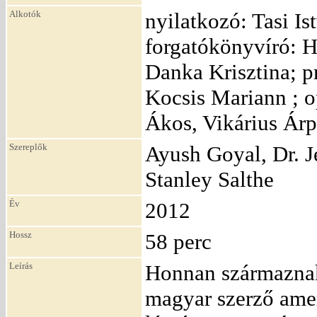
Alkotók
nyilatkozó: Tasi I
forgatókönyvíró: H
Danka Krisztina; pr
Kocsis Mariann ; 
Ákos, Vikárius Árp
Szereplők
Ayush Goyal, Dr. 
Stanley Salthe
Év
2012
Hossz
58 perc
Leírás
Honnan származnak 
magyar szerző amer