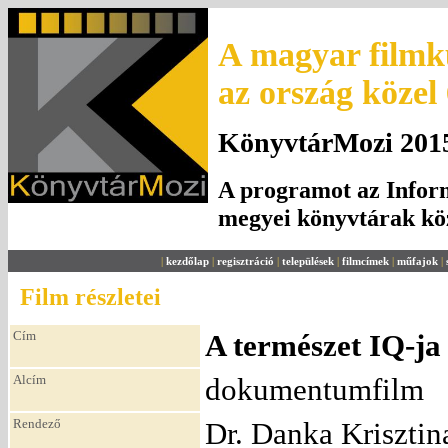
A magyar filmku
az ország közel
KönyvtárMozi 2015.
A programot az Inform
megyei könyvtárak k
|
kezdőlap
|
regisztráció
|
települések
|
filmcímek
|
műfajok
|
Film részletei
Cím
A természet IQ-ja
Alcím
dokumentumfilm
Rendező
Dr. Danka Krisztin