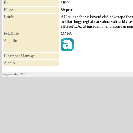
Év
1977
Hossz
89 perc
Leírás
A II. világháborút követő első békenapokba
nekilát, hogy régi álmát valóra váltva kikí
eléréséért. Az új társadalmi rend azonban n
Felajánló
MNFA
Alapfilm
Klassz segédanyag
Ajánló
KönyvtárMozi 2015