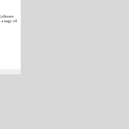
 Lelkesen
 a nagy cél