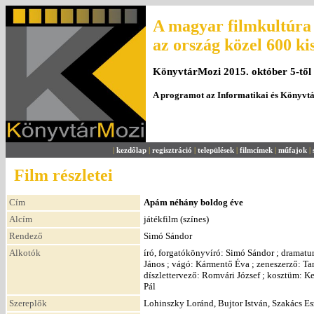
A magyar filmkultúra 
az ország közel 600 ki
KönyvtárMozi 2015. október 5-től
A programot az Informatikai és Könyvt
|
kezdőlap
|
regisztráció
|
települések
|
filmcímek
|
műfajok
|
Film részletei
Cím
Apám néhány boldog éve
Alcím
játékfilm (színes)
Rendező
Simó Sándor
Alkotók
író, forgatókönyvíró: Simó Sándor ; dramatu
János ; vágó: Kármentő Éva ; zeneszerző: T
díszlettervező: Romvári József ; kosztüm: K
Pál
Szereplők
Lohinszky Loránd, Bujtor István, Szakács Es