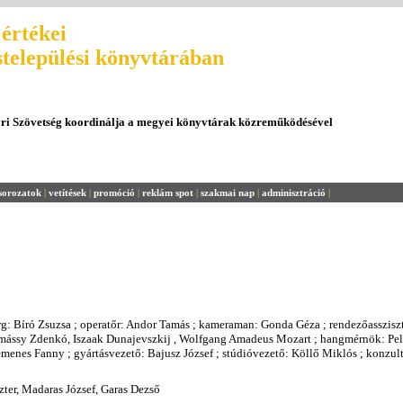
értékei
stelepülési könyvtárában
ári Szövetség koordinálja a megyei könyvtárak közreműködésével
sorozatok
|
vetítések
|
promóció
|
reklám spot
|
szakmai nap
|
adminisztráció
|
rg: Bíró Zsuzsa ; operatőr: Andor Tamás ; kameraman: Gonda Géza ; rendezőasszisz
amássy Zdenkó, Iszaak Dunajevszkij , Wolfgang Amadeus Mozart ; hangmérnök: Pell
emenes Fanny ; gyártásvezető: Bajusz József ; stúdióvezető: Köllő Miklós ; konzul
zter, Madaras József, Garas Dezső