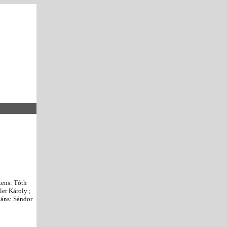
tens: Tóth
er Károly ;
táns: Sándor