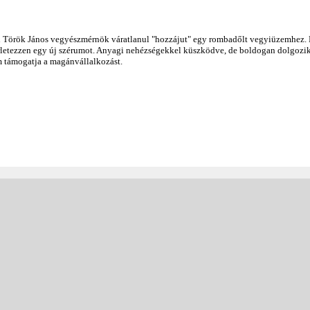
n Török János vegyészmérnök váratlanul "hozzájut" egy rombadőlt vegyiüzemhez.
sérletezzen egy új szérumot. Anyagi nehézségekkel küszködve, de boldogan dolgozik
em támogatja a magánvállalkozást.