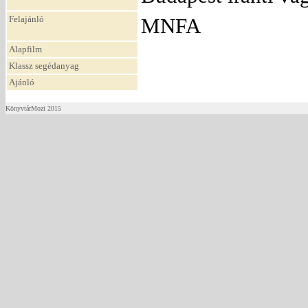
Felajánló
MNFA
Alapfilm
Klassz segédanyag
Ajánló
KönyvtárMozi 2015