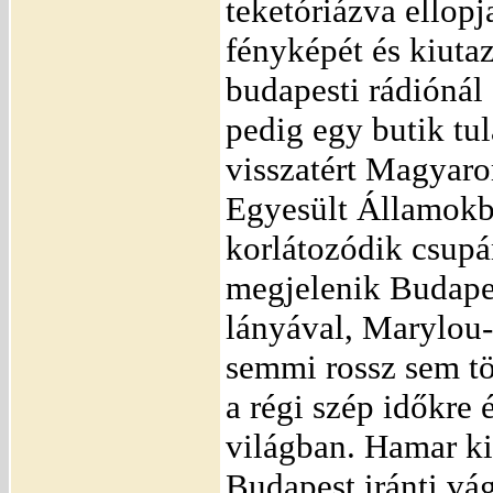
teketóriázva ellopj
fényképét és kiutaz
budapesti rádiónál 
pedig egy butik tul
visszatért Magyar
Egyesült Államokb
korlátozódik csupá
megjelenik Budape
lányával, Marylou-
semmi rossz sem tö
a régi szép időkre 
világban. Hamar k
Budapest iránti vá