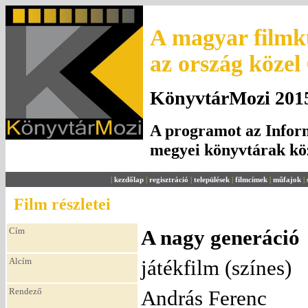
A magyar filmku
az ország közel
KönyvtárMozi 2015.
A programot az Inform
megyei könyvtárak k
|
kezdőlap
|
regisztráció
|
települések
|
filmcímek
|
műfajok
|
Film részletei
Cím
A nagy generáció
Alcím
játékfilm (színes)
Rendező
András Ferenc