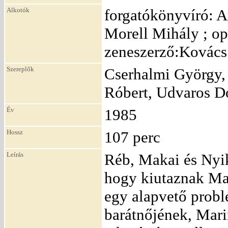
Alkotók
forgatókönyvíró: A
Morell Mihály ; op
zeneszerző:Kovács 
Szereplők
Cserhalmi György, 
Róbert, Udvaros D
Év
1985
Hossz
107 perc
Leírás
Réb, Makai és Nyik
hogy kiutaznak Ma
egy alapvető prob
barátnőjének, Mari