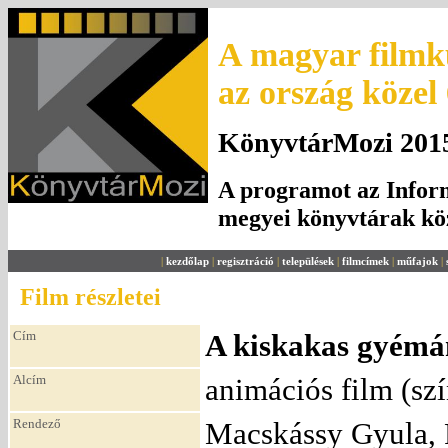
A magyar filmku
az ország közel
KönyvtárMozi 2015.
A programot az Inform
megyei könyvtárak k
|
kezdőlap
|
regisztráció
|
települések
|
filmcímek
|
műfajok
|
Film részletei
Cím
A kiskakas gyémán
Alcím
animációs film (szí
Rendező
Macskássy Gyula, 