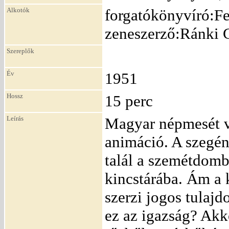
Alkotók
forgatókönyvíró:Fek
zeneszerző:Ránki 
Szereplők
Év
1951
Hossz
15 perc
Leírás
Magyar népmesét vá
animáció. A szegé
talál a szemétdomb
kincstárába. Ám a
szerzi jogos tulaj
ez az igazság? Akk