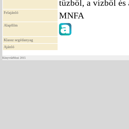
tűzből, a vízből és
Felajánló
MNFA
Alapfilm
Klassz segédanyag
Ajánló
KönyvtárMozi 2015