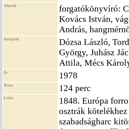
Alkotók
forgatókönyvíró: C
Kovács István, vág
András, hangmérn
Szereplők
Dózsa László, Tord
György, Juhász Jác
Attila, Mécs Károl
Év
1978
Hossz
124 perc
Leírás
1848. Európa forr
osztrák kötelékhez
szabadságharc kitö