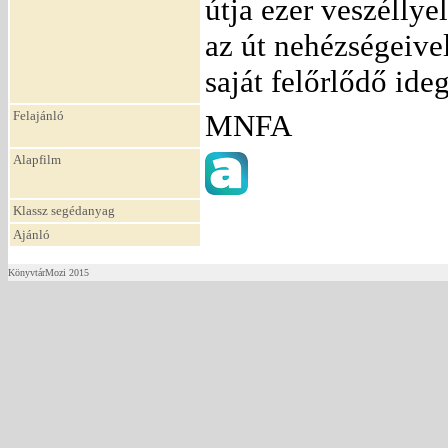
útja ezer veszéllyel
az út nehézségeivel
saját felőrlődő ide
Felajánló
MNFA
Alapfilm
Klassz segédanyag
Ajánló
KönyvtárMozi 2015