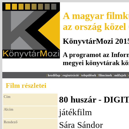
A magyar filmku
az ország közel
KönyvtárMozi 2015.
A programot az Inform
megyei könyvtárak k
|
kezdőlap
|
regisztráció
|
települések
|
filmcímek
|
műfajok
|
Film részletei
Cím
80 huszár - DI
Alcím
játékfilm
Rendező
Sára Sándor