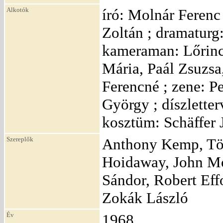
Alkotók
író: Molnár Ferenc
Zoltán ; dramaturg:
kameraman: Lőrincz
Mária, Paál Zsuzsa
Ferencné ; zene: P
György ; díszlette
kosztüm: Schäffer 
Szereplők
Anthony Kemp, Tör
Hoidaway, John Mo
Sándor, Robert Eff
Zokák László
Év
1968