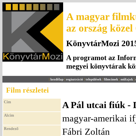
A magyar filmku
az ország közel
KönyvtárMozi 2015.
A programot az Inform
megyei könyvtárak k
|
kezdőlap
|
regisztráció
|
települések
|
filmcímek
|
műfajok
|
Film részletei
Cím
A Pál utcai fiú
Alcím
magyar-amerikai if
Rendező
Fábri Zoltán