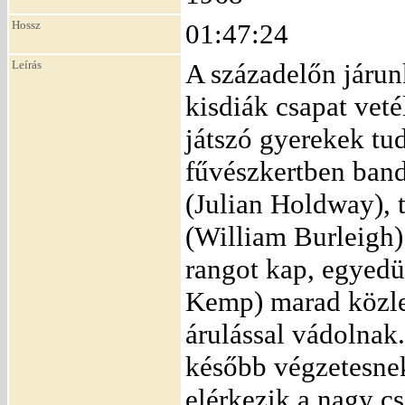
Hossz
01:47:24
Leírás
A századelőn járunk
kisdiák csapat vet
játszó gyerekek tu
fűvészkertben band
(Julian Holdway), 
(William Burleigh)
rangot kap, egyed
Kemp) marad közleg
árulással vádolnak
később végzetesnek
elérkezik a nagy cs