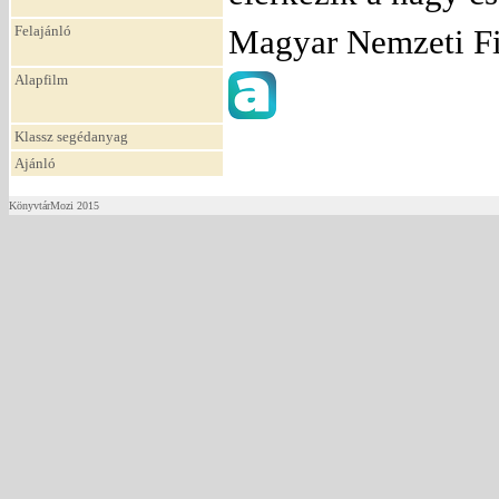
Felajánló
Magyar Nemzeti F
Alapfilm
Klassz segédanyag
Ajánló
KönyvtárMozi 2015