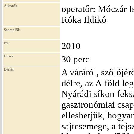
Alkotók
operatőr: Móczár Is
Róka Ildikó
Szereplők
Év
2010
Hossz
30 perc
Leírás
A váráról, szőlőjér
délre, az Alföld l
Nyárádi síkon feksz
gasztronómiai csap
elleshetjük, hogyan
sajtcsemege, a tejs