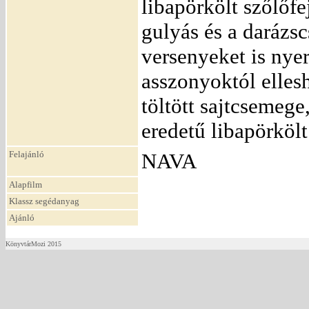
libapörkölt szőlőfej
gulyás és a darázs
versenyeket is nyer
asszonyoktól elles
töltött sajtcsemege
eredetű libapörkölt
Felajánló
NAVA
Alapfilm
Klassz segédanyag
Ajánló
KönyvtárMozi 2015