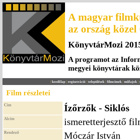
A magyar filmku
az ország közel
KönyvtárMozi 2015.
A programot az Inform
megyei könyvtárak k
|
kezdőlap
|
regisztráció
|
települések
|
filmcímek
|
műfajok
|
Film részletei
Cím
Ízőrzők - Siklós
Alcím
ismeretterjesztő fi
Rendező
Móczár István