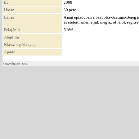
Év
2008
Hossz
30 perc
Leírás
A mai epizódban a Szabolcs-Szatmár-Bereg 
és ételeit ismerhetjük meg az ott élők segítsé
Felajánló
NAVA
Alapfilm
Klassz segédanyag
Ajánló
KönyvtárMozi 2015