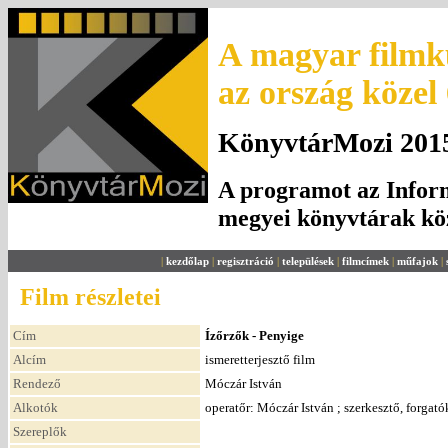
A magyar filmku
az ország közel
KönyvtárMozi 2015.
A programot az Inform
megyei könyvtárak k
|
kezdőlap
|
regisztráció
|
települések
|
filmcímek
|
műfajok
|
Film részletei
Cím
Ízőrzők - Penyige
Alcím
ismeretterjesztő film
Rendező
Móczár István
Alkotók
operatőr: Móczár István ; szerkesztő, forgat
Szereplők