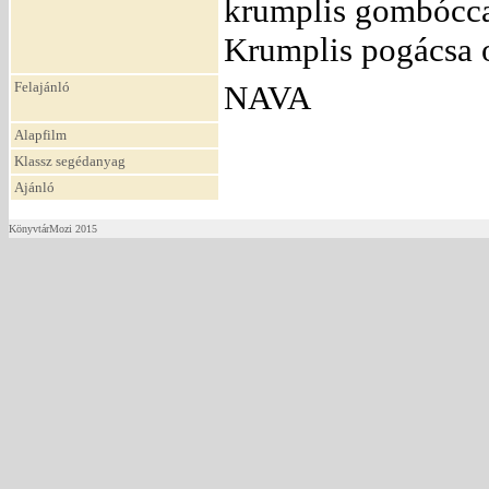
krumplis gombóccal
Krumplis pogácsa o
Felajánló
NAVA
Alapfilm
Klassz segédanyag
Ajánló
KönyvtárMozi 2015