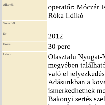
Alkotók
operatőr: Móczár Is
Róka Ildikó
Szereplők
Év
2012
Hossz
30 perc
Leírás
Olaszfalu Nyugat-
megyében található
való elhelyezkedése
Adásunkban a követ
ismerkedhetnek me
Bakonyi sertés szel