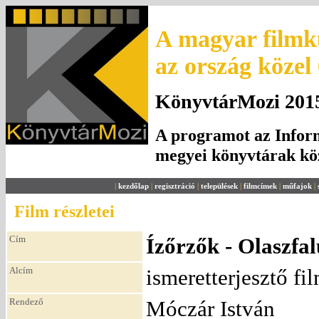
A magyar filmku
az ország közel
KönyvtárMozi 2015.
A programot az Inform
megyei könyvtárak k
|
kezdőlap
|
regisztráció
|
települések
|
filmcímek
|
műfajok
|
Film részletei
Cím
Ízőrzők - Olaszfal
Alcím
ismeretterjesztő fi
Rendező
Móczár István