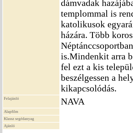
dámvadak hazájában
templommal is rend
katolikusok egyarán
házára. Több koros
Néptánccsoportban, 
is.Mindenkit arra b
fel ezt a kis telepü
beszélgessen a hel
kikapcsolódás.
Felajánló
NAVA
Alapfilm
Klassz segédanyag
Ajánló