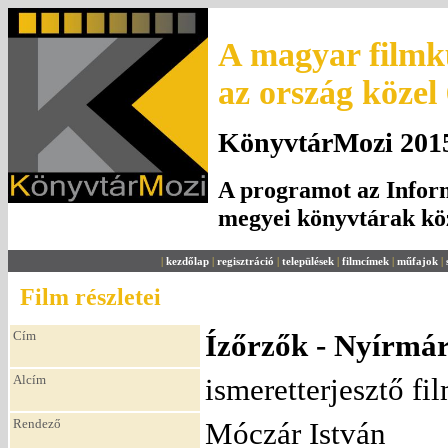
A magyar filmku
az ország közel
KönyvtárMozi 2015.
A programot az Inform
megyei könyvtárak k
|
kezdőlap
|
regisztráció
|
települések
|
filmcímek
|
műfajok
|
Film részletei
Cím
Ízőrzők - Nyírmár
Alcím
ismeretterjesztő fi
Rendező
Móczár István