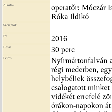
Alkotók
operatőr: Móczár Is
Róka Ildikó
Szereplők
Év
2016
Hossz
30 perc
Leírás
Nyírmártonfalván a
régi mederben, egym
helybéliek összefo
csalogatott minket 
vidékét errefelé zö
órákon-napokon át 