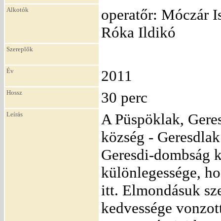
Alkotók
operatőr: Móczár Is
Róka Ildikó
Szereplők
Év
2011
Hossz
30 perc
Leírás
A Püspöklak, Geres
község - Geresdlak 
Geresdi-dombság ke
különlegessége, ho
itt. Elmondásuk sz
kedvessége vonzott