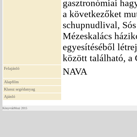
gasztronómiai hagy
a következőket mu
schupnudlival, Sós
Mézeskalács házikó
egyesítéséből létre
között található, 
Felajánló
NAVA
Alapfilm
Klassz segédanyag
Ajánló
KönyvtárMozi 2015