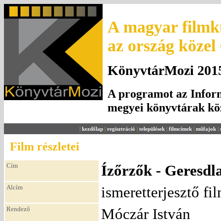
A magyar filmku
az ország közel
KönyvtárMozi 2015.
A programot az Inform
megyei könyvtárak k
|
kezdőlap
|
regisztráció
|
települések
|
filmcímek
|
műfajok
|
Film részletei
Cím
Ízőrzők - Geresdl
Alcím
ismeretterjesztő fi
Rendező
Móczár István