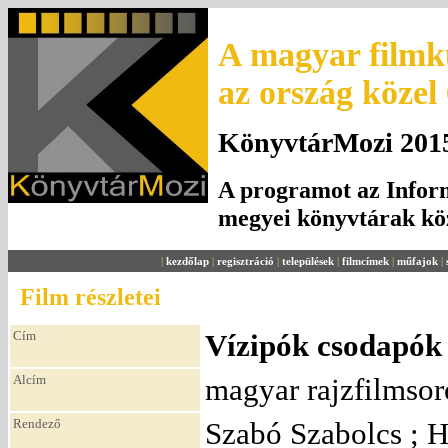
A magyar filmku
az ország közel
KönyvtárMozi 2015.
A programot az Inform
megyei könyvtárak k
|
kezdőlap
|
regisztráció
|
települések
|
filmcímek
|
műfajok
|
Film részletei
Cím
Vízipók csodapók 
Alcím
magyar rajzfilmsor
Rendező
Szabó Szabolcs ; H