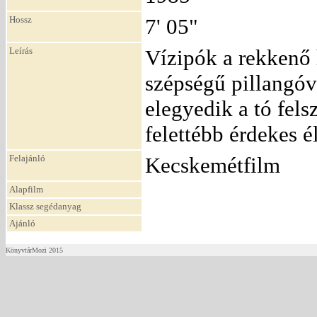
Hossz
7' 05"
Leírás
Vízipók a rekkenő
szépségű pillangó
elegyedik a tó fel
felettébb érdekes é
Felajánló
Kecskemétfilm
Alapfilm
Klassz segédanyag
Ajánló
KönyvtárMozi 2015