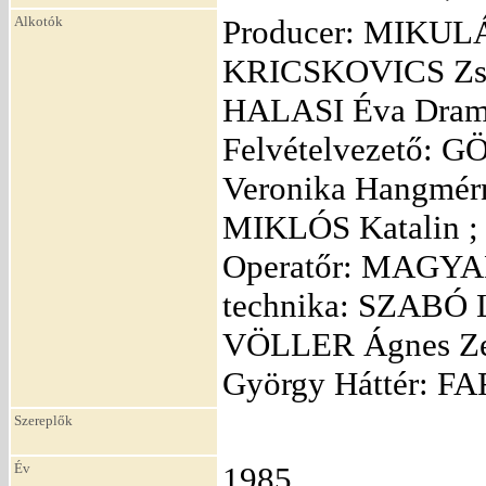
Alkotók
Producer: MIKULÁ
KRICSKOVICS Zsuz
HALASI Éva Dram
Felvételvezető: G
Veronika Hangmér
MIKLÓS Katalin ;
Operatőr: MAGYAR
technika: SZABÓ 
VÖLLER Ágnes Ze
György Háttér: F
Szereplők
Év
1985