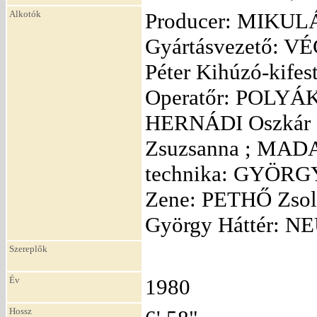
Alkotók
Producer: MIKULÁ
Gyártásvezető: 
Péter Kihúzó-kife
Operatőr: POLYÁK
HERNÁDI Oszkár 
Zsuzsanna ; MADA
technika: GYÖRGY
Zene: PETHŐ Zsol
György Háttér: N
Szereplők
Év
1980
Hossz