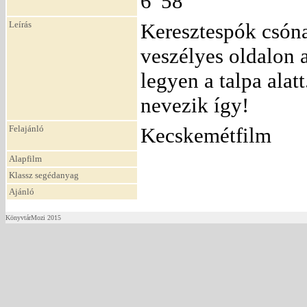
6' 58"
Leírás
Keresztespók csóna
veszélyes oldalon 
legyen a talpa alat
nevezik így!
Felajánló
Kecskemétfilm
Alapfilm
Klassz segédanyag
Ajánló
KönyvtárMozi 2015