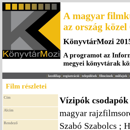
A magyar filmku
az ország közel
KönyvtárMozi 2015.
A programot az Inform
megyei könyvtárak k
|
kezdőlap
|
regisztráció
|
települések
|
filmcímek
|
műfajok
|
Film részletei
Cím
Vízipók csodapók 
Alcím
magyar rajzfilmsor
Rendező
Szabó Szabolcs ; H