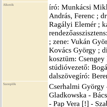
Alkotók
író: Munkácsi Mikl
András, Ferenc ; d
Ragályi Elemér ; 
rendezőassziszten
; zene: Vukán Gyö
Kovács György ; dí
kosztüm: Csengey 
stúdióvezető: Bogác
dalszövegíró: Ber
Szereplők
Cserhalmi György -
Gladkowska - Bács
- Pap Vera [!] - S