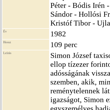
Péter - Bódis Irén
Sándor - Hollósi Fr
Kristóf Tibor - Ujl
Év
1982
Hossz
109 perc
Leírás
Simon József taxiso
ellop tízezer forin
adósságának visszaf
szemben, akik, min
reménytelennek lát
igazságot, Simon e
egyszemélyes hadjár