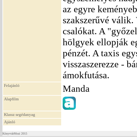
az egyre keményeb
szakszerűvé válik. 
csalókat. A "győze
hölgyek ellopják e
pénzét. A taxis eg
visszaszerezze - b
ámokfutása.
Felajánló
Manda
Alapfilm
Klassz segédanyag
Ajánló
KönyvtárMozi 2015