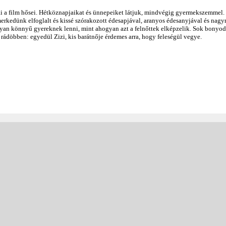
sai a film hősei. Hétköznapjaikat és ünnepeiket látjuk, mindvégig gyermekszemmel.
merkedünk elfoglalt és kissé szórakozott édesapjával, aranyos édesanyjával és nag
lyan könnyű gyereknek lenni, mint ahogyan azt a felnőttek elképzelik. Sok bonyod
 ő rádöbben: egyedül Zizi, kis barátnője érdemes arra, hogy feleségül vegye.