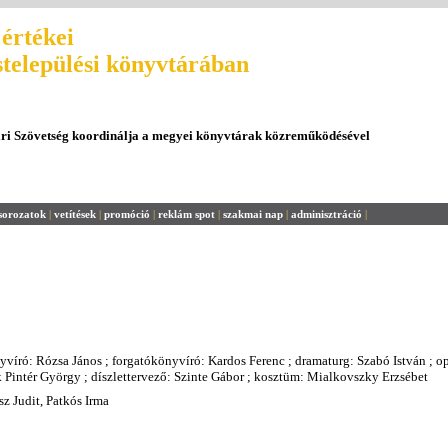
értékei
stelepülési könyvtárában
ári Szövetség koordinálja a megyei könyvtárak közreműködésével
sorozatok
|
vetítések
|
promóció
|
reklám spot
|
szakmai nap
|
adminisztráció
|
víró: Rózsa János ; forgatókönyvíró: Kardos Ferenc ; dramaturg: Szabó István ; op
 Pintér György ; díszlettervező: Szinte Gábor ; kosztüm: Mialkovszky Erzsébet
sz Judit, Patkós Irma