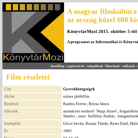
A magyar filmkultúra 
az ország közel 600 ki
KönyvtárMozi 2015. október 5-től
A programot az Informatikai és Könyvt
|
kezdőlap
|
regisztráció
|
települések
|
filmcímek
|
műfajok
|
Film részletei
Cím
Gyerekbetegségek
Alcím
színes játékfilm
Rendező
Kardos Ferenc, Rózsa János
Alkotók
animációs rendező: Nepp József ; forgatóköny
Sándor ; zene: Szőllősy András ; hangmérnök
Szereplők
Géczi István, Kassai Tünde, Keres Emil, Halá
Év
1965