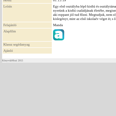
Hossz
01:15:19
Leírás
Egy első osztályba lépő kisfiú és osztálytár
nyerünk a kisfiú családjának életébe, megis
aki roppant jól tud főzni. Megtudjuk, nem o
kislegényt, mire az első iskolaév véget ér, s
Felajánló
Manda
Alapfilm
Klassz segédanyag
Ajánló
KönyvtárMozi 2015