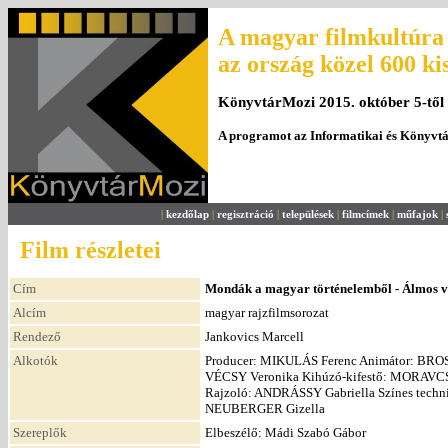
A magyar filmkultúra 
az ország közel 600 ki
KönyvtárMozi 2015. október 5-től
A programot az Informatikai és Könyvt
|
kezdőlap
|
regisztráció
|
települések
|
filmcímek
|
műfajok
|
Film részletei
Cím
Mondák a magyar történelemből - Álmos v
Alcím
magyar rajzfilmsorozat
Rendező
Jankovics Marcell
Alkotók
Producer: MIKULÁS Ferenc Animátor: BROS
VÉCSY Veronika Kihúzó-kifestő: MORAVCS
Rajzoló: ANDRÁSSY Gabriella Színes techni
NEUBERGER Gizella
Szereplők
Elbeszélő: Mádi Szabó Gábor