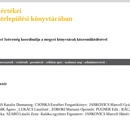
értékei
stelepülési könyvtárában
ári Szövetség koordinálja a megyei könyvtárak közreműködésével
sorozatok
|
vetítések
|
promóció
|
reklám spot
|
szakmai nap
|
adminisztráció
|
ezér
S Katalin Dramaturg: CSONKA Erzsébet Forgatókönyv: JANKOVICS Marcell Gyár
IK Ágnes ; LUKÁCS Lászlóné ; ZOBOKI Mariann Operatőr: PUGNER Edit ; RÁC
ka: SZABÓ László Zene: Kaláka együttes Figuraterv: JANKOVICS Marcell Háttér: