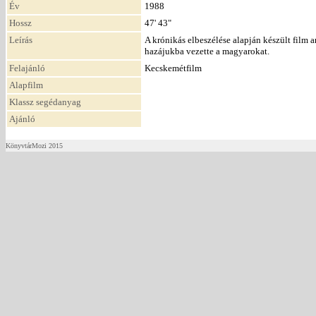
Év
1988
Hossz
47' 43"
Leírás
A krónikás elbeszélése alapján készült film a
hazájukba vezette a magyarokat.
Felajánló
Kecskemétfilm
Alapfilm
Klassz segédanyag
Ajánló
KönyvtárMozi 2015