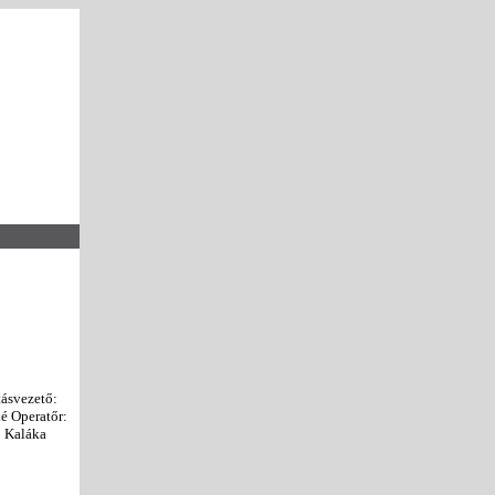
ásvezető:
 Operatőr:
 Kaláka