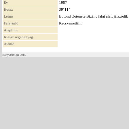
Év
1987
Hossz
39' 11"
Leírás
Botond története Bizánc falai alatt játszódi
Felajánló
Kecskemétfilm
Alapfilm
Klassz segédanyag
Ajánló
KönyvtárMozi 2015