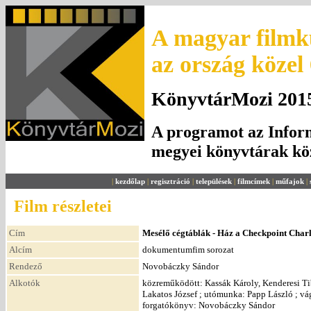
A magyar filmku
az ország közel
KönyvtárMozi 2015.
A programot az Inform
megyei könyvtárak k
|
kezdőlap
|
regisztráció
|
települések
|
filmcímek
|
műfajok
|
Film részletei
Cím
Mesélő cégtáblák - Ház a Checkpoint Charl
Alcím
dokumentumfim sorozat
Rendező
Novobáczky Sándor
Alkotók
közreműködött: Kassák Károly, Kenderesi Tibo
Lakatos József ; utómunka: Papp László ; vág
forgatókönyv: Novobáczky Sándor