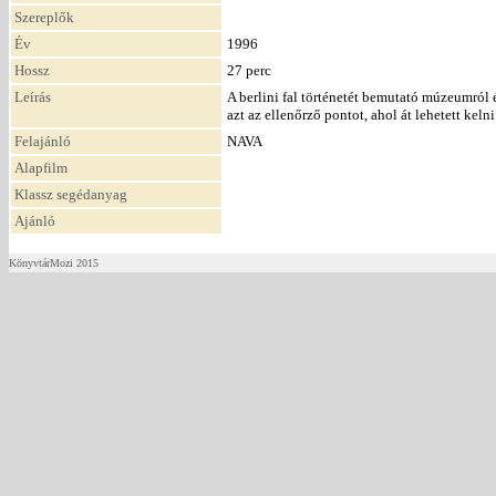
Szereplők
Év
1996
Hossz
27 perc
Leírás
A berlini fal történetét bemutató múzeumról 
azt az ellenőrző pontot, ahol át lehetett keln
Felajánló
NAVA
Alapfilm
Klassz segédanyag
Ajánló
KönyvtárMozi 2015