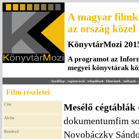
A magyar filmku
az ország közel
KönyvtárMozi 2015.
A programot az Inform
megyei könyvtárak k
|
kezdőlap
|
regisztráció
|
települések
|
filmcímek
|
műfajok
|
Film részletei
Cím
Mesélő cégtáblák
Alcím
dokumentumfim so
Rendező
Novobáczky Sándo