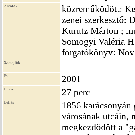
Alkotók
közreműködött: Ker
zenei szerkesztő: D
Kurutz Márton ; mu
Somogyi Valéria H.
forgatókönyv: No
Szereplők
Év
2001
Hossz
27 perc
Leírás
1856 karácsonyán g
városának utcáin, 
megkezdődött a "gá