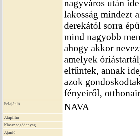
nagyváros után ide 
lakosság mindezt a
derekától sorra ép
mind nagyobb menny
ahogy akkor nevezt
amelyek óriástartá
eltűntek, annak ide
azok gondoskodta
fényeiről, otthona
Felajánló
NAVA
Alapfilm
Klassz segédanyag
Ajánló