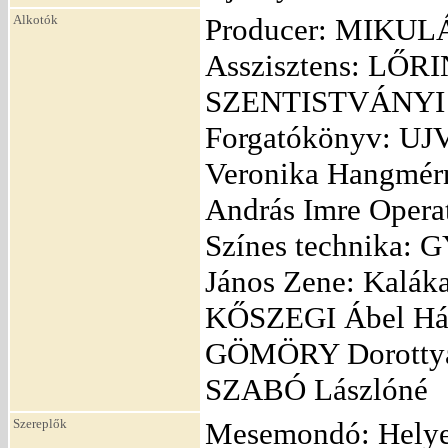
Alkotók
Producer: MIKULÁ
Asszisztens: LŐR
SZENTISTVÁNYI Ri
Forgatókönyv: UJ
Veronika Hangmé
András Imre Oper
Színes technika:
János Zene: Kaláka
KŐSZEGI Ábel Hát
GÖMÖRY Dorottya 
SZABÓ Lászlóné
Szereplők
Mesemondó: Helye