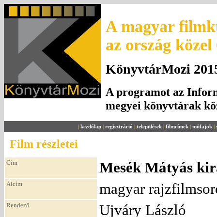
A magyar filmku
az ország közel
KönyvtárMozi 2015.
A programot az Inform
megyei könyvtárak k
|
kezdőlap
|
regisztráció
|
települések
|
filmcímek
|
műfajok
|
Film részletei
Cím
Mesék Mátyás kirá
Alcím
magyar rajzfilmsor
Rendező
Ujváry László