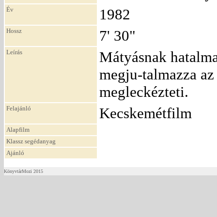
Év
1982
Hossz
7' 30"
Leírás
Mátyásnak hatalmas
megju-talmazza az 
megleckézteti.
Felajánló
Kecskemétfilm
Alapfilm
Klassz segédanyag
Ajánló
KönyvtárMozi 2015