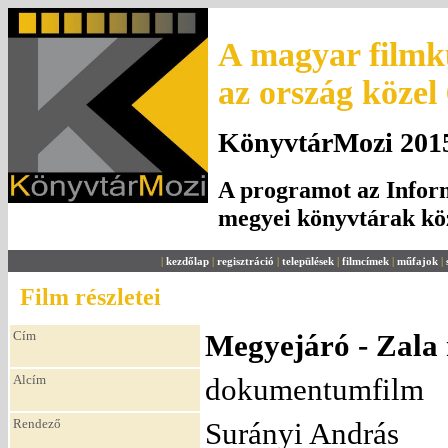
A magyar filmku
az ország közel
KönyvtárMozi 2015.
A programot az Inform
megyei könyvtárak k
|
kezdőlap
|
regisztráció
|
települések
|
filmcímek
|
műfajok
|
Film részletei
Cím
Megyejáró - Zala
Alcím
dokumentumfilm
Rendező
Surányi András