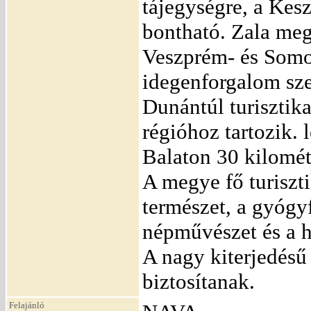
tájegységre, a Kes
bontható. Zala meg
Veszprém- és Somo
idegenforgalom sze
Dunántúl turisztika
régióhoz tartozik. 
Balaton 30 kilomét
A megye fő turiszti
természet, a gyógyf
népművészet és a h
A nagy kiterjedésű 
biztosítanak.
Felajánló