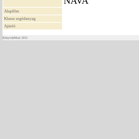
NAVA
Alapfilm
Klassz segédanyag
Ajánló
KönyvtárMozi 2015