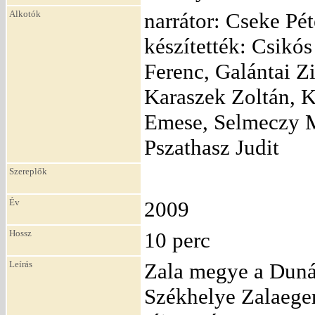
Alkotók
narrátor: Cseke Pét
készítették: Csikó
Ferenc, Galántai Z
Karaszek Zoltán, 
Emese, Selmeczy Mi
Pszathasz Judit
Szereplők
Év
2009
Hossz
10 perc
Leírás
Zala megye a Dunán
Székhelye Zalaeger