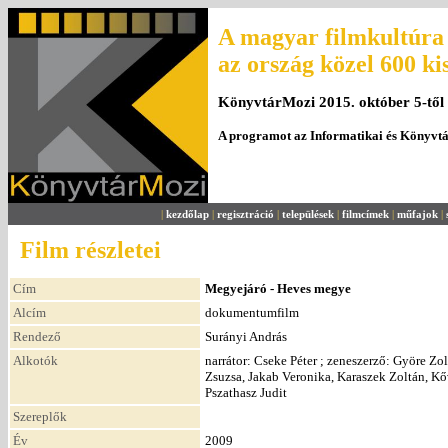
A magyar filmkultúra 
az ország közel 600 ki
KönyvtárMozi 2015. október 5-től
A programot az Informatikai és Könyvt
|
kezdőlap
|
regisztráció
|
települések
|
filmcímek
|
műfajok
|
Film részletei
Cím
Megyejáró - Heves megye
Alcím
dokumentumfilm
Rendező
Surányi András
Alkotók
narrátor: Cseke Péter ; zeneszerző: Györe Zol
Zsuzsa, Jakab Veronika, Karaszek Zoltán, Kő
Pszathasz Judit
Szereplők
Év
2009