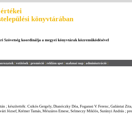
értékei
stelepülési könyvtárában
ári Szövetség koordinálja a megyei könyvtárak közreműködésével
sorozatok
|
vetítések
|
promóció
|
reklám spot
|
szakmai nap
|
adminisztráció
|
tán ; készítették: Csikós Gergely, Dianóczky Dóa, Fogarasi V. Ferenc, Galántai Zita
vári József, Krémer Tamás, Mészáros Emese, Selmeczy Miklós, Surányi András ; pr