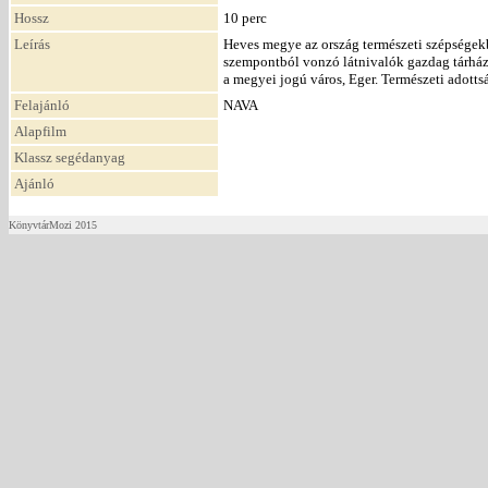
Hossz
10 perc
Leírás
Heves megye az ország természeti szépségek
szempontból vonzó látnivalók gazdag tárházá
a megyei jogú város, Eger. Természeti adotts
Felajánló
NAVA
Alapfilm
Klassz segédanyag
Ajánló
KönyvtárMozi 2015