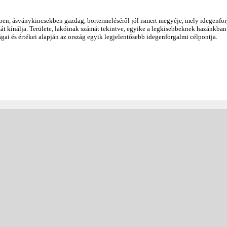
ben, ásványkincsekben gazdag, bortermeléséről jól ismert megyéje, mely idegenfo
t kínálja. Területe, lakóinak számát tekintve, egyike a legkisebbeknek hazánkban
ágai és értékei alapján az ország egyik legjelentősebb idegenforgalmi célpontja.