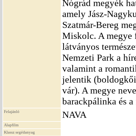
Nógrád megyék határ
amely Jász-Nagyku
Szatmár-Bereg megy
Miskolc. A megye f
látványos természe
Nemzeti Park a hír
valamint a romanti
jelentik (boldogkői
vár). A megye nevez
barackpálinka és a
Felajánló
NAVA
Alapfilm
Klassz segédanyag