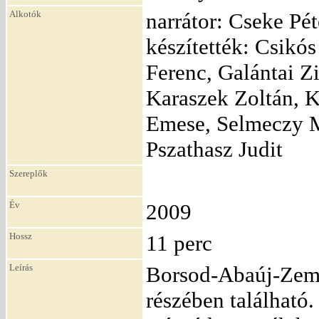
Alkotók
narrátor: Cseke Pét
készítették: Csikó
Ferenc, Galántai Z
Karaszek Zoltán, 
Emese, Selmeczy Mi
Pszathasz Judit
Szereplők
Év
2009
Hossz
11 perc
Leírás
Borsod-Abaúj-Zemp
részében található