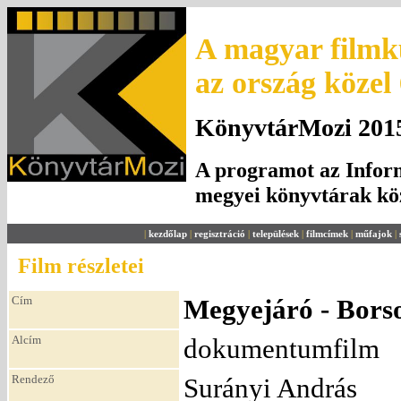
A magyar filmku
az ország közel
KönyvtárMozi 2015.
A programot az Inform
megyei könyvtárak k
|
kezdőlap
|
regisztráció
|
települések
|
filmcímek
|
műfajok
|
Film részletei
Cím
Megyejáró - Bor
Alcím
dokumentumfilm
Rendező
Surányi András