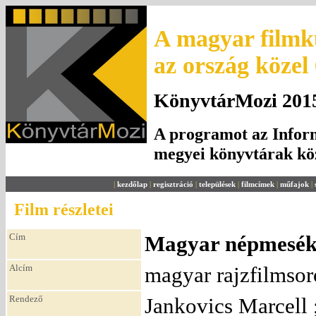
A magyar filmku
az ország közel
KönyvtárMozi 2015.
A programot az Inform
megyei könyvtárak k
|
kezdőlap
|
regisztráció
|
települések
|
filmcímek
|
műfajok
|
Film részletei
Cím
Magyar népmesék 5
Alcím
magyar rajzfilmsor
Rendező
Jankovics Marcell 