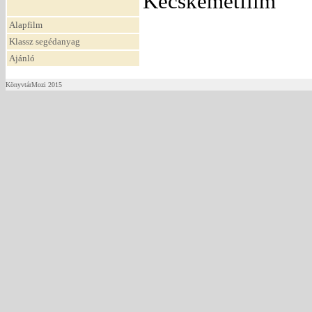
Kecskemétfilm
Alapfilm
Klassz segédanyag
Ajánló
KönyvtárMozi 2015