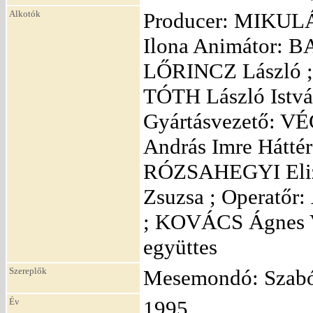
Alkotók
Producer: MIKULÁ
Ilona Animátor: 
LŐRINCZ László ;
TÓTH László Istv
Gyártásvezető: 
András Imre Hátté
RÓZSAHEGYI Eliz
Zsuzsa ; Operatő
; KOVÁCS Ágnes 
együttes
Szereplők
Mesemondó: Szab
Év
1995