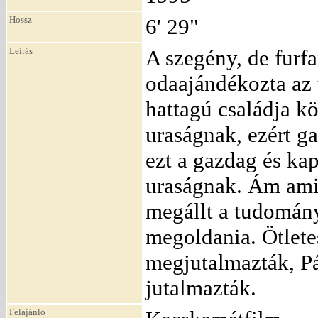
Hossz
6' 29"
Leírás
A szegény, de furf
odaajándékozta az 
hattagú családja kö
uraságnak, ezért g
ezt a gazdag és kap
uraságnak. Ám amik
megállt a tudománya
megoldania. Ötlete
megjutalmazták, Pá
jutalmazták.
Felajánló