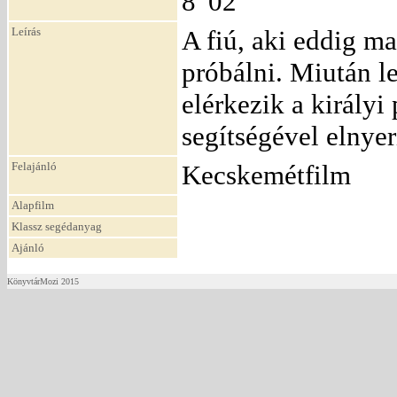
8' 02"
Leírás
A fiú, aki eddig ma
próbálni. Miután l
elérkezik a királyi
segítségével elnyer
Felajánló
Kecskemétfilm
Alapfilm
Klassz segédanyag
Ajánló
KönyvtárMozi 2015