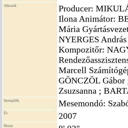
Alkotók
Producer: MIKULÁ
Ilona Animátor: 
Mária Gyártásvez
NYERGES András I
Kompozitőr: NAG
Rendezőassziszte
Marcell Számítóg
GÖNCZÖL Gábor 
Zsuzsanna ; BARTA
Szereplők
Mesemondó: Szab
Év
2007
Hossz