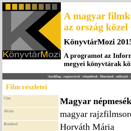
A magyar filmku
az ország közel
KönyvtárMozi 2015.
A programot az Inform
megyei könyvtárak k
|
kezdőlap
|
regisztráció
|
települések
|
filmcímek
|
műfajok
|
Film részletei
Cím
Magyar népmesék 
Alcím
magyar rajzfilmsor
Rendező
Horváth Mária