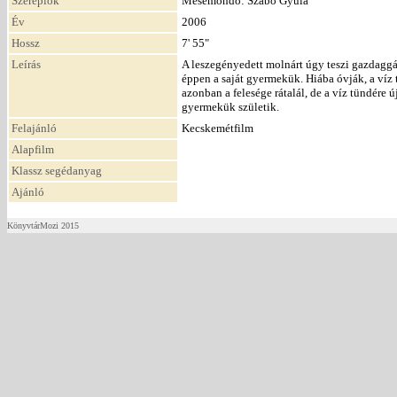
Szereplők
Mesemondó: Szabó Gyula
Év
2006
Hossz
7' 55"
Leírás
A leszegényedett molnárt úgy teszi gazdaggá a
éppen a saját gyermekük. Hiába óvják, a víz t
azonban a felesége rátalál, de a víz tündére
gyermekük születik.
Felajánló
Kecskemétfilm
Alapfilm
Klassz segédanyag
Ajánló
KönyvtárMozi 2015