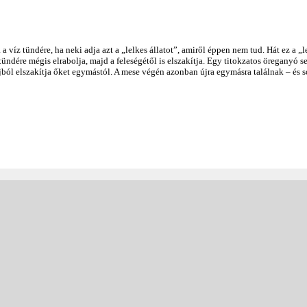
 víz tündére, ha neki adja azt a „lelkes állatot”, amiről éppen nem tud. Hát ez a „le
ündére mégis elrabolja, majd a feleségétől is elszakítja. Egy titokzatos öreganyó s
 újból elszakítja őket egymástól. A mese végén azonban újra egymásra találnak – és 