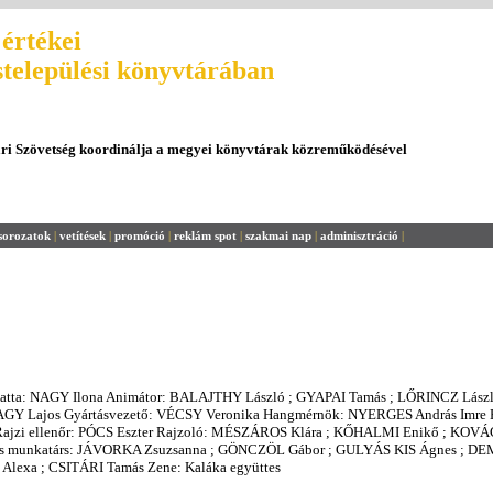
értékei
stelepülési könyvtárában
ári Szövetség koordinálja a megyei könyvtárak közreműködésével
sorozatok
|
vetítések
|
promóció
|
reklám spot
|
szakmai nap
|
adminisztráció
|
gatta: NAGY Ilona Animátor: BALAJTHY László ; GYAPAI Tamás ; LŐRINCZ Lász
AGY Lajos Gyártásvezető: VÉCSY Veronika Hangmérnök: NYERGES András Imre Há
Rajzi ellenőr: PÓCS Eszter Rajzoló: MÉSZÁROS Klára ; KŐHALMI Enikő ; KOV
pes munkatárs: JÁVORKA Zsuzsanna ; GÖNCZÖL Gábor ; GULYÁS KIS Ágnes ; 
 Alexa ; CSITÁRI Tamás Zene: Kaláka együttes