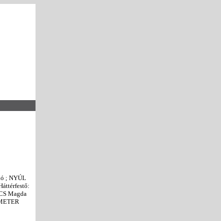
ló ; NYÚL
ttérfestő:
ÁCS Magda
DEMETER