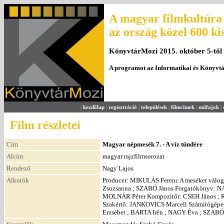
A magyar filmkultúra 
az ország közel 600 ki
KönyvtárMozi 2015. október 5-től
A programot az Informatikai és Könyvt
|
kezdőlap
|
regisztráció
|
települések
|
filmcímek
|
műfajok
|
Film részletei
Cím
Magyar népmesék 7. - A víz tündére
Alcím
magyar rajzfilmsorozat
Rendező
Nagy Lajos
Alkotók
Producer: MIKULÁS Ferenc A meséket válo
Zsuzsanna ; SZABÓ János Forgatókönyv: N
MOLNÁR Péter Kompozitőr: CSEH János ; 
Szakértő: JANKOVICS Marcell Számítógé
Erzsébet ; BARTA Irén ; NAGY Éva ; SZABÓ