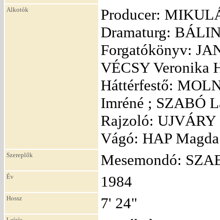
Alkotók
Producer: MIKULÁ
Dramaturg: BÁLIN
Forgatókönyv: JA
VÉCSY Veronika 
Háttérfestő: MOL
Imréné ; SZABÓ L
Rajzoló: UJVÁRY L
Vágó: HAP Magda 
Szereplők
Mesemondó: SZA
Év
1984
Hossz
7' 24"
Leírás