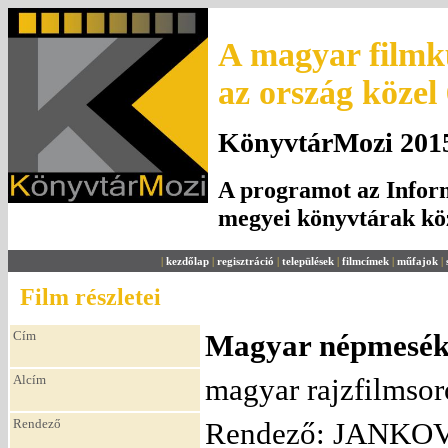
A magyar filmku
az ország közel
KönyvtárMozi 2015.
A programot az Inform
megyei könyvtárak k
|
kezdőlap
|
regisztráció
|
települések
|
filmcímek
|
műfajok
|
Film részletei
Cím
Magyar népmesék 3
Alcím
magyar rajzfilmsor
Rendező
Rendező: JANKOV