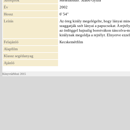
Szereplők
Mesemondó: Szabó Gyula
Év
2002
Hossz
6' 54"
Leírás
Az öreg király megelégelte, hogy lányai minde
szaggatják szét lányai a papucsokat. A rejtél
az ördöggel hajnalig borotvákon táncolva-mu
királynak megoldja a rejtélyt. Elnyerve ezzel
Felajánló
Kecskemétfilm
Alapfilm
Klassz segédanyag
Ajánló
KönyvtárMozi 2015