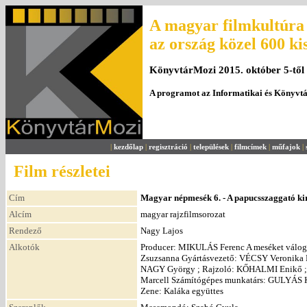
A magyar filmkultúra 
az ország közel 600 ki
KönyvtárMozi 2015. október 5-től
A programot az Informatikai és Könyvt
|
kezdőlap
|
regisztráció
|
települések
|
filmcímek
|
műfajok
|
Film részletei
Cím
Magyar népmesék 6. - A papucsszaggató ki
Alcím
magyar rajzfilmsorozat
Rendező
Nagy Lajos
Alkotók
Producer: MIKULÁS Ferenc A meséket válo
Zsuzsanna Gyártásvezető: VÉCSY Veronika
NAGY György ; Rajzoló: KŐHALMI Enikő ;
Marcell Számítógépes munkatárs: GULYÁS
Zene: Kaláka együttes