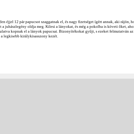
n éjjel 12 pár papucsot szaggatnak el, és nagy fizetséget ígért annak, aki rájön, 
yt a juhászlegény oldja meg. Kilesi a lányokat, és még a pokolba is követi őket, aho
latva kopnak el a lányok papucsai. Bizonyítékokat gyűjt, s ezeket felmutatván az
 a legkisebb királykisasszony kezét.