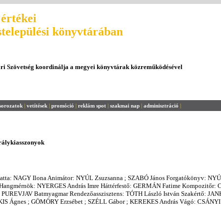
értékei
stelepülési könyvtárában
ári Szövetség koordinálja a megyei könyvtárak közreműködésével
sorozatok
|
vetítések
|
promóció
|
reklám spot
|
szakmai nap
|
adminisztráció
|
rálykiasszonyok
gatta: NAGY Ilona Animátor: NYÚL Zsuzsanna ; SZABÓ János Forgatókönyv: NY
 Hangmérnök: NYERGES András Imre Háttérfestő: GERMÁN Fatime Kompozitőr: C
 PUREVJAV Batmyagmar Rendezőasszisztens: TÓTH László István Szakértő: JA
 KIS Ágnes ; GÖMÖRY Erzsébet ; SZÉLL Gábor ; KEREKES András Vágó: CSÁNYI