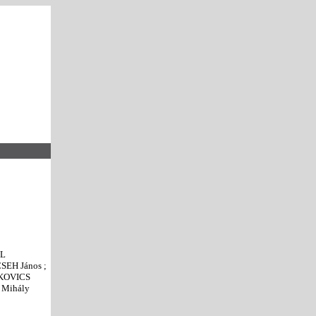
ÚL
SEH János ;
NKOVICS
 Mihály