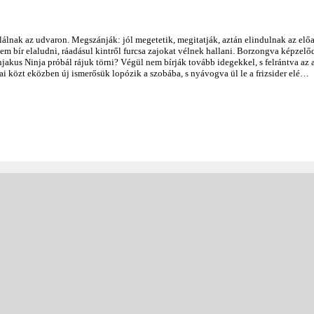
alálnak az udvaron. Megszánják: jól megetetik, megitatják, aztán elindulnak az előa
nem bír elaludni, ráadásul kintről furcsa zajokat vélnek hallani. Borzongva képzelő
kus Ninja próbál rájuk törni? Végül nem bírják tovább idegekkel, s felrántva az a
i közt eközben új ismerősük lopózik a szobába, s nyávogva ül le a frizsider elé…