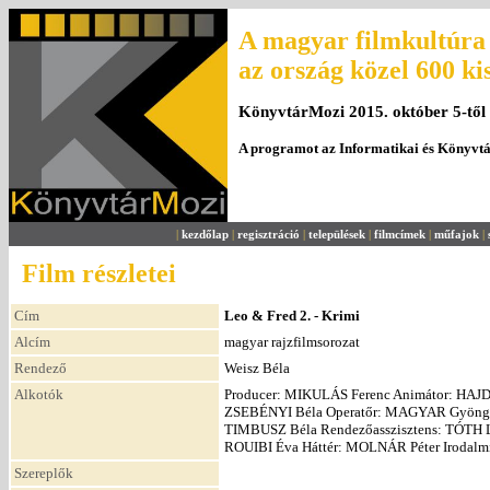
A magyar filmkultúra 
az ország közel 600 ki
KönyvtárMozi 2015. október 5-től
A programot az Informatikai és Könyvt
|
kezdőlap
|
regisztráció
|
települések
|
filmcímek
|
műfajok
|
Film részletei
Cím
Leo & Fred 2. - Krimi
Alcím
magyar rajzfilmsorozat
Rendező
Weisz Béla
Alkotók
Producer: MIKULÁS Ferenc Animátor: HAJD
ZSEBÉNYI Béla Operatőr: MAGYAR Gyöngy
TIMBUSZ Béla Rendezőasszisztens: TÓTH L
ROUIBI Éva Háttér: MOLNÁR Péter Irodalm
Szereplők