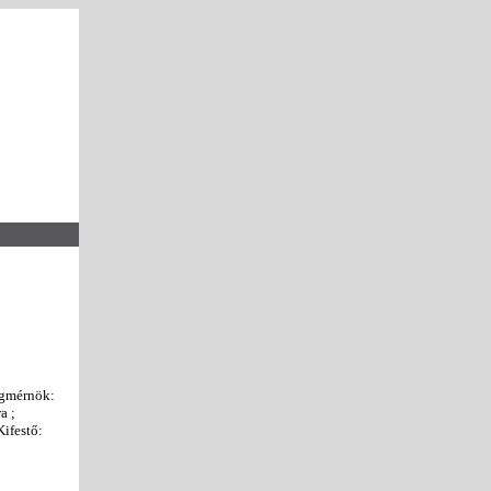
ngmérnök:
a ;
ifestő: