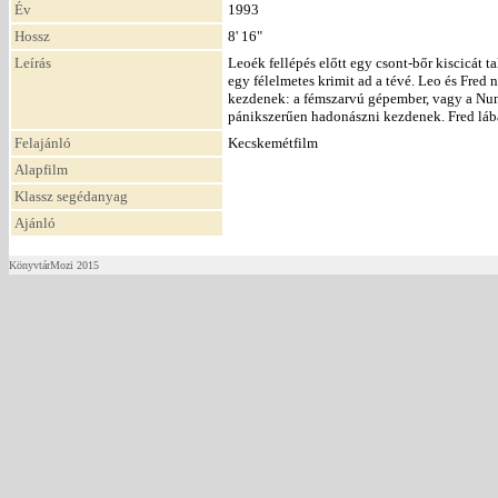
Év
1993
Hossz
8' 16"
Leírás
Leoék fellépés előtt egy csont-bőr kiscicát t
egy félelmetes krimit ad a tévé. Leo és Fred 
kezdenek: a fémszarvú gépember, vagy a Nunja
pánikszerűen hadonászni kezdenek. Fred lába
Felajánló
Kecskemétfilm
Alapfilm
Klassz segédanyag
Ajánló
KönyvtárMozi 2015