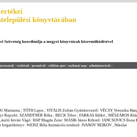
értékei
stelepülési könyvtárában
ári Szövetség koordinálja a megyei könyvtárak közreműködésével
sorozatok
|
vetítések
|
promóció
|
reklám spot
|
szakmai nap
|
adminisztráció
|
U Marianna ; TÓTH Lajos ; VITÁLIS Zoltán Gyártásvezető: VÉCSY Veronika Ha
i Rajzoló: SZANDTNER Réka ; BECK Tibor ; FARKAS Ildikó ; MÉSZÁROS Klár
ászló István Vágó: HAP Magda Zene: MÁSIK János Kifestő: JANCSOVICS Ilona K
i forgatókönyv: WEISZ Béla Animációs rendező: IVANOV NEIKOV , Nikolai