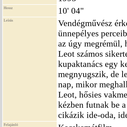
Hossz
10' 04"
Leírás
Vendégművész érke
ünnepélyes perceibe
az úgy megrémül, h
Leot számos sikerte
kupaktanács egy ke
megnyugszik, de le
nap, mikor meghall
Leot, hősies vakmer
kézben futnak be a
cikázik ide-oda, i
Felajánló