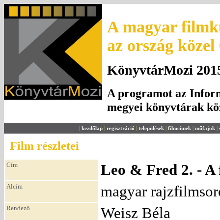
A magyar filmku
az ország közel
KönyvtárMozi 2015.
A programot az Inform
megyei könyvtárak k
|
kezdőlap
|
regisztráció
|
települések
|
filmcímek
|
műfajok
|
Film részletei
Cím
Leo & Fred 2. - A
Alcím
magyar rajzfilmsor
Rendező
Weisz Béla