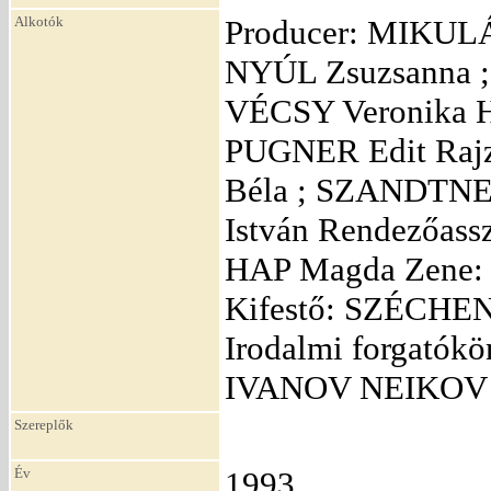
Alkotók
Producer: MIKULÁS
NYÚL Zsuzsanna ;
VÉCSY Veronika H
PUGNER Edit Raj
Béla ; SZANDTNE
István Rendezőass
HAP Magda Zene:
Kifestő: SZÉCHEN
Irodalmi forgatók
IVANOV NEIKOV ,
Szereplők
Év
1993