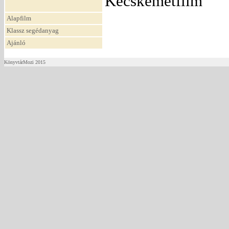
Kecskemétfilm
Alapfilm
Klassz segédanyag
Ajánló
KönyvtárMozi 2015