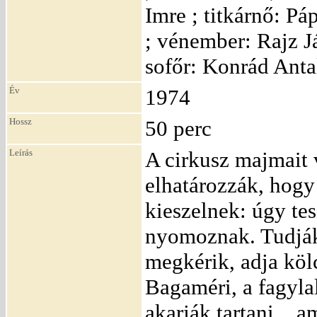
Imre ; titkárnő: Pá
; vénember: Rajz J
sofőr: Konrád Anta
Év
1974
Hossz
50 perc
Leírás
A cirkusz majmait v
elhatározzák, hogy 
kieszelnek: úgy te
nyomoznak. Tudják
megkérik, adja köl
Bagaméri, a fagyla
akarják tartani _ am