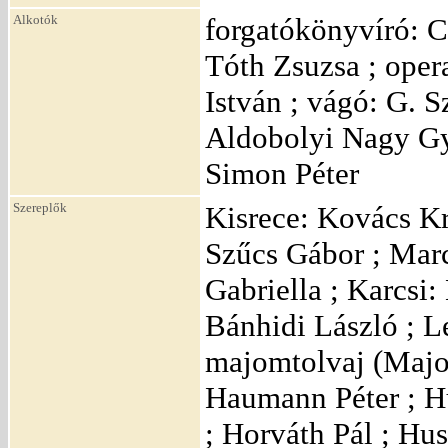
Alkotók
forgatókönyvíró: C
Tóth Zsuzsa ; oper
István ; vágó: G. S
Aldobolyi Nagy Gy
Simon Péter
Szereplők
Kisrece: Kovács Kr
Szűcs Gábor ; Marc
Gabriella ; Karcsi:
Bánhidi László ; L
majomtolvaj (Majom
Haumann Péter ; Hu
; Horváth Pál ; Hu