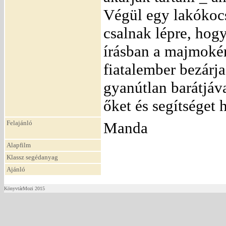
Végül egy lakókocsi
csalnak lépre, hogy
írásban a majmokért
fiatalember bezárj
gyanútlan barátjáva
őket és segítséget h
Felajánló
Manda
Alapfilm
Klassz segédanyag
Ajánló
KönyvtárMozi 2015