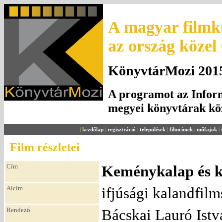
A magyar filmku
az ország közel
KönyvtárMozi 2015.
A programot az Inform
megyei könyvtárak k
|
kezdőlap
|
regisztráció
|
települések
|
filmcímek
|
műfajok
|
Film részletei
Cím
Keménykalap és kr
Alcím
ifjúsági kalandfilm
Rendező
Bácskai Lauró Istv