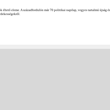
k éltető eleme. A századfordulón már 70 politikai napilap, vegyes tartalmú újság és
rdekességekről.