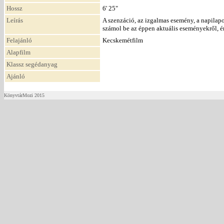
Hossz
6' 25"
Leírás
A szenzáció, az izgalmas esemény, a napilapo
számol be az éppen aktuális eseményekről, é
Felajánló
Kecskemétfilm
Alapfilm
Klassz segédanyag
Ajánló
KönyvtárMozi 2015