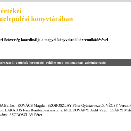
értékei
stelepülési könyvtárában
ári Szövetség koordinálja a megyei könyvtárak közreműködésével
sorozatok
|
vetítések
|
promóció
|
reklám spot
|
szakmai nap
|
adminisztráció
|
SA Balázs ; KOVÁCS Magda ; SZOBOSZLAY Péter Gyártásvezető: VÉCSY Veroni
őr: LAKATOS Iván Rendezőasszisztens: MOLDOVÁNYI Judit Vágó: CSÁNYI Mih
átvány: SZOBOSZLAY Péter