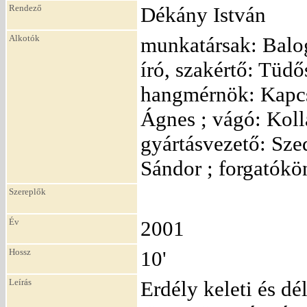
Rendező
Dékány István
Alkotók
munkatársak: Balo
író, szakértő: Tüdő
hangmérnök: Kapcso
Ágnes ; vágó: Kollá
gyártásvezető: Sze
Sándor ; forgatókö
Szereplők
Év
2001
Hossz
10'
Leírás
Erdély keleti és d