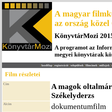
A magyar filmku
az ország közel
KönyvtárMozi 2015.
A programot az Inform
megyei könyvtárak k
|
kezdőlap
|
regisztráció
|
települések
|
filmcímek
|
műfajok
|
Film részletei
Cím
A magok oltalmára
Székelyderzs
Alcím
dokumentumfilm