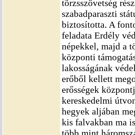
törzsszövetség rész
szabadparaszti stát
biztosította. A fon
feladata Erdély vé
népekkel, majd a t
központi támogatás
lakosságának védel
erőből kellett meg
erősségek központj
kereskedelmi útvo
hegyek aljában me
kis falvakban ma is
több mint háromszá